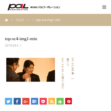
ーム
ブログ
top-sc4-img1-min
HOME
PALのこだわり
top-sc4-img1-min
2019.03.5
会社案内
先輩スタッフの声
お客様の声一覧
採用・求人
ブログ