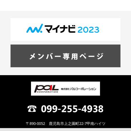
〒890-0052 鹿児島市上之園町22-7甲南ハイツ