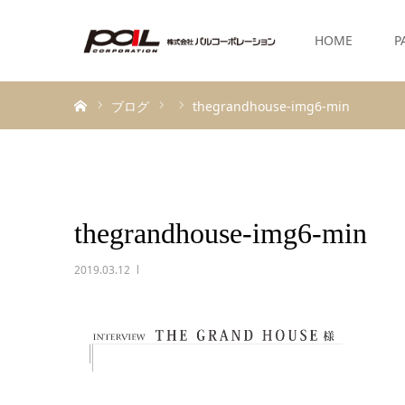
HOME
P
ホーム
ブログ
thegrandhouse-img6-min
thegrandhouse-img6-min
2019.03.12