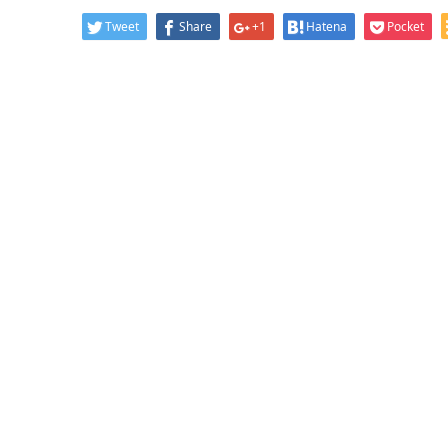
Tweet
Share
+1
Hatena
Pocket