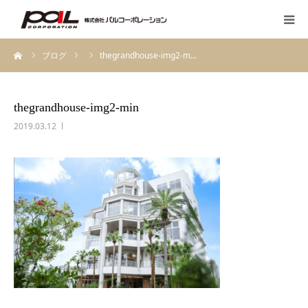
ーム
ブログ
thegrandhouse-img2-m…
HOME
PALのこだわり
thegrandhouse-img2-min
2019.03.12
会社案内
先輩スタッフの声
お客様の声一覧
採用・求人
ブログ