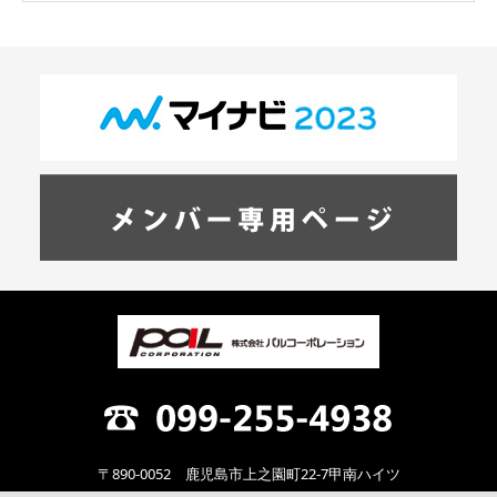
〒890-0052 鹿児島市上之園町22-7甲南ハイツ