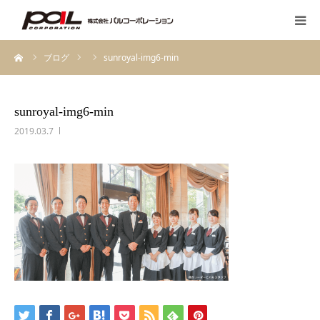
ーム
ブログ
sunroyal-img6-min
HOME
PALのこだわり
sunroyal-img6-min
2019.03.7
会社案内
先輩スタッフの声
お客様の声一覧
採用・求人
ブログ