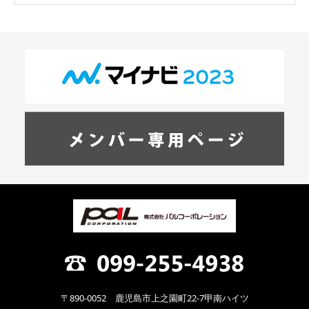
〒890-0052 鹿児島市上之園町22-7甲南ハイツ