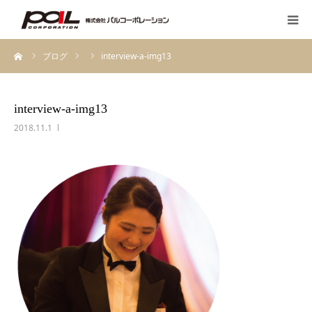
ーム
ブログ
interview-a-img13
HOME
PALのこだわり
interview-a-img13
2018.11.1
会社案内
先輩スタッフの声
お客様の声一覧
採用・求人
ブログ