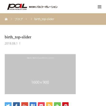
ーム
ブログ
birth_top-slider
HOME
PALのこだわり
birth_top-slider
2018.08.1
会社案内
先輩スタッフの声
お客様の声一覧
採用・求人
ブログ