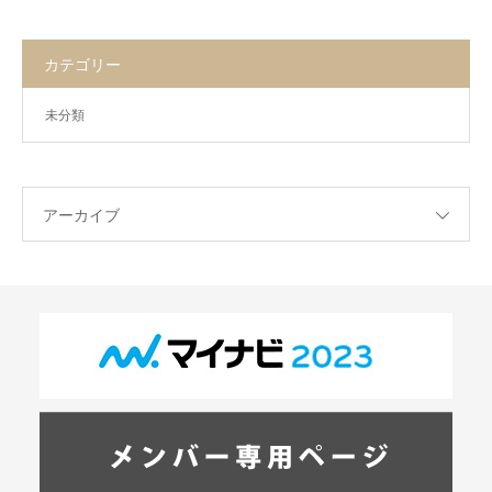
カテゴリー
未分類
アーカイブ